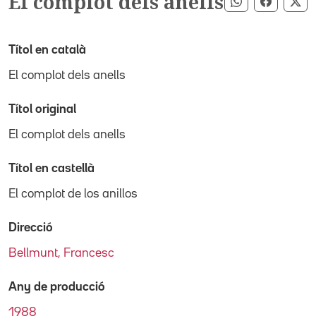
El complot dels anells
Compartir pe
Compart
Co
Títol en català
El complot dels anells
Títol original
El complot dels anells
Títol en castellà
El complot de los anillos
Direcció
Bellmunt, Francesc
Any de producció
1988