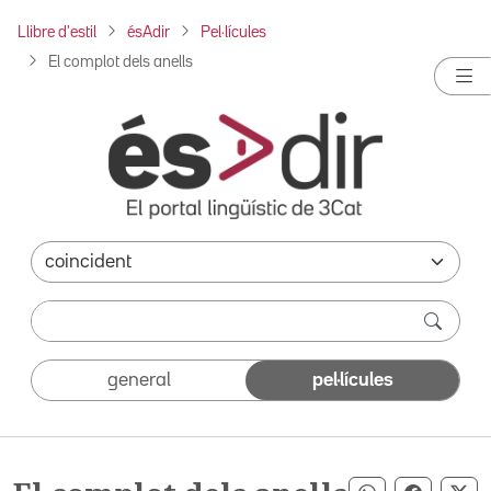
Llibre d'estil
ésAdir
Pel·lícules
El complot dels anells
general
pel·lícules