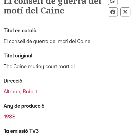
El consell de guerra del
Compart
motí del Caine
Compart
Co
Títol en català
El consell de guerra del motí del Caine
Títol original
The Caine mutiny court martial
Direcció
Altman, Robert
Any de producció
1988
1a emissió TV3