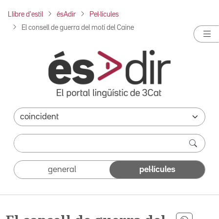
Llibre d'estil
ésAdir
Pel·lícules
El consell de guerra del motí del Caine
general
pel·lícules