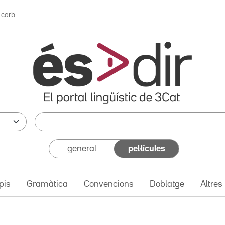
 corb
general
pel·lícules
pis
Gramàtica
Convencions
Doblatge
Altres