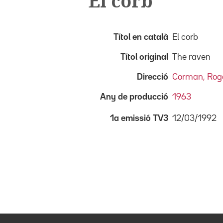
El corb
Títol en català
El corb
Títol original
The raven
Direcció
Corman, Rog
Any de producció
1963
12/03/1992
1a emissió TV3