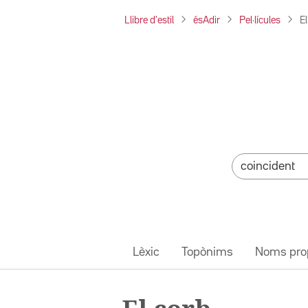
Llibre d'estil
ésAdir
Pel·lícules
El
Lèxic
Topònims
Noms pro