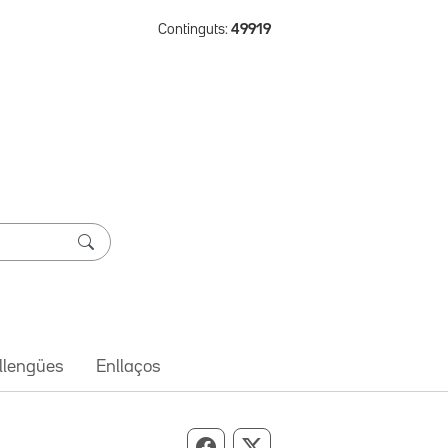
Continguts:
49919
 llengües
Enllaços