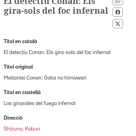
El detectiu Conan: Els
Compar
gira-sols del foc infernal
Compar
Compar
Títol en català
El detectiu Conan: Els gira-sols del foc infernal
Títol original
Meitantei Conan: Goka no himawari
Títol en castellà
Los girasoles del fuego infernal
Direcció
Shizuno, Kobun