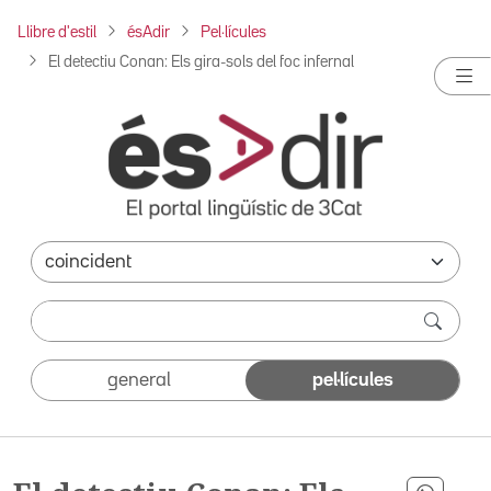
Llibre d'estil
ésAdir
Pel·lícules
El detectiu Conan: Els gira-sols del foc infernal
general
pel·lícules