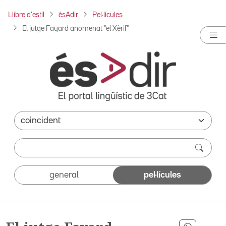
Llibre d'estil
ésAdir
Pel·lícules
El jutge Fayard anomenat "el Xèrif"
general
pel·lícules