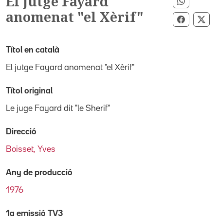
El jutge Fayard
Compart
anomenat "el Xèrif"
Comparti
Com
Títol en català
El jutge Fayard anomenat "el Xèrif"
Títol original
Le juge Fayard dit "le Sherif"
Direcció
Boisset, Yves
Any de producció
1976
1a emissió TV3