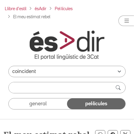
Llibre d'estil
ésAdir
Pel·lícules
El meu estimat rebel
general
pel·lícules