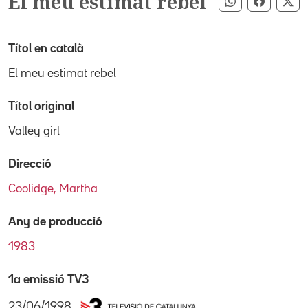
El meu estimat rebel
Compartir pe
Compart
Co
Títol en català
El meu estimat rebel
Títol original
Valley girl
Direcció
Coolidge, Martha
Any de producció
1983
1a emissió TV3
23/06/1998