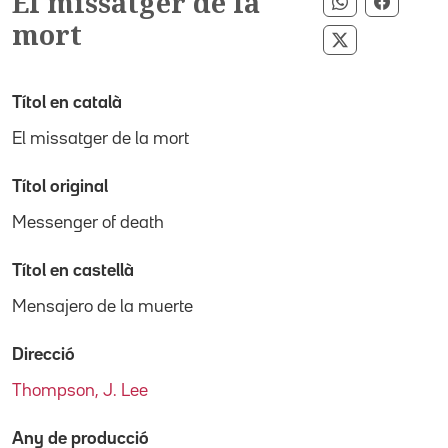
El missatger de la
Compartir p
Compart
mort
Compartir pe
Títol en català
El missatger de la mort
Títol original
Messenger of death
Títol en castellà
Mensajero de la muerte
Direcció
Thompson, J. Lee
Any de producció