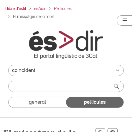
Llibre d'estil
ésAdir
Pel·lícules
El missatger de la mort
general
pel·lícules