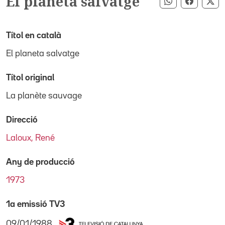
El planeta salvatge
Compartir pe
Compart
Co
Títol en català
El planeta salvatge
Títol original
La planète sauvage
Direcció
Laloux, René
Any de producció
1973
1a emissió TV3
09/01/1988