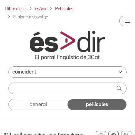
Llibre d'estil
ésAdir
Pel·lícules
El planeta salvatge
general
pel·lícules