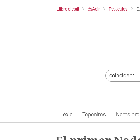
Llibre d'estil
ésAdir
Pel·lícules
El
Lèxic
Topònims
Noms pro