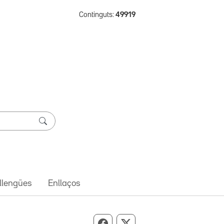
Continguts:
49919
 llengües
Enllaços