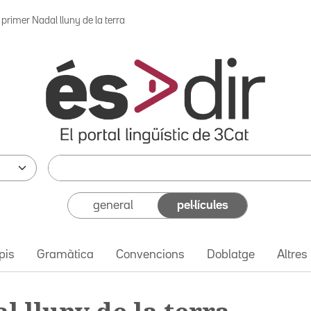
 primer Nadal lluny de la terra
general
pel·lícules
pis
Gramàtica
Convencions
Doblatge
Altres