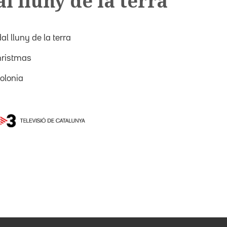
l lluny de la terra
al lluny de la terra
Christmas
olonia