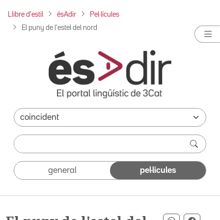
Llibre d'estil
ésAdir
Pel·lícules
El puny de l'estel del nord
general
pel·lícules