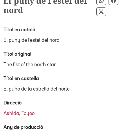
El puny de l'estel del
Compartir 
Compa
nord
Compartir p
Títol en català
El puny de l'estel del nord
Títol original
The fist of the north star
Títol en castellà
El puño de la estrella del norte
Direcció
Ashida, Toyoo
Any de producció