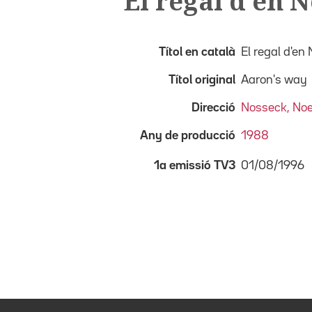
El regal d'en 
Títol en català
El regal d'en
Títol original
Aaron's way
Direcció
Nosseck, Noe
Any de producció
1988
01/08/1996
1a emissió TV3