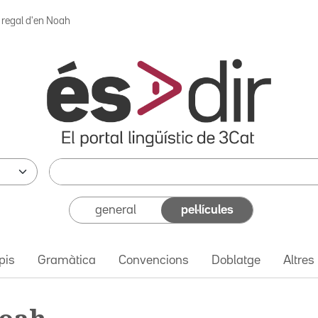
l regal d'en Noah
general
pel·lícules
pis
Gramàtica
Convencions
Doblatge
Altres