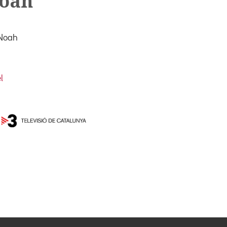
Noah
 Noah
l