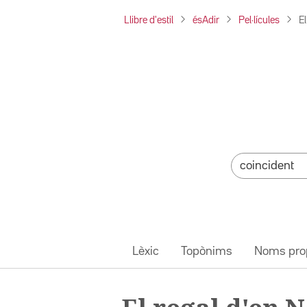
Llibre d'estil
ésAdir
Pel·lícules
E
Lèxic
Topònims
Noms pro