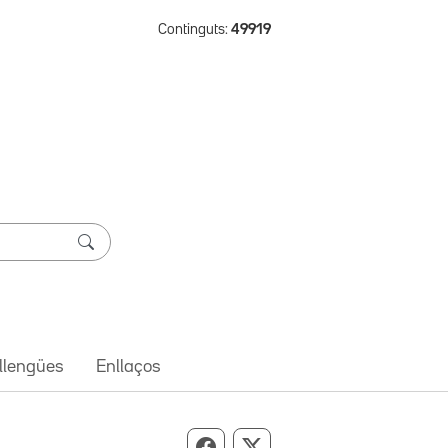
Continguts:
49919
 llengües
Enllaços