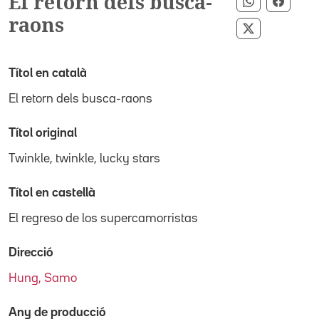
El retorn dels busca-
Compartir 
Compa
raons
Compartir p
Títol en català
El retorn dels busca-raons
Títol original
Twinkle, twinkle, lucky stars
Títol en castellà
El regreso de los supercamorristas
Direcció
Hung, Samo
Any de producció