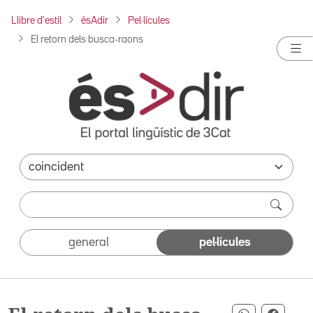
Llibre d'estil
ésAdir
Pel·lícules
El retorn dels busca-raons
general
pel·lícules