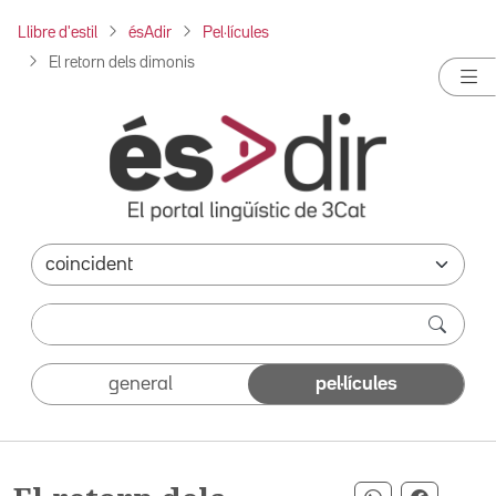
Llibre d'estil
ésAdir
Pel·lícules
El retorn dels dimonis
general
pel·lícules