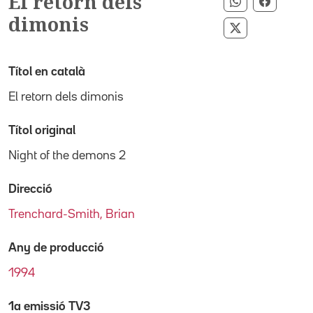
El retorn dels
Compartir p
Compart
dimonis
Compartir pe
Títol en català
El retorn dels dimonis
Títol original
Night of the demons 2
Direcció
Trenchard-Smith, Brian
Any de producció
1994
1a emissió TV3