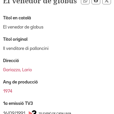
El venedor de globus
Compartir pe
Compart
Co
Títol en català
El venedor de globus
Títol original
Il venditore di palloncini
Direcció
Gariazzo, Lario
Any de producció
1974
1a emissió TV3
16/09/1991