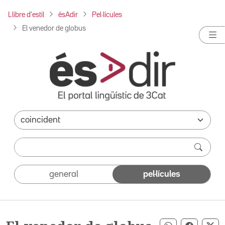
Llibre d'estil
ésAdir
Pel·lícules
El venedor de globus
general
pel·lícules