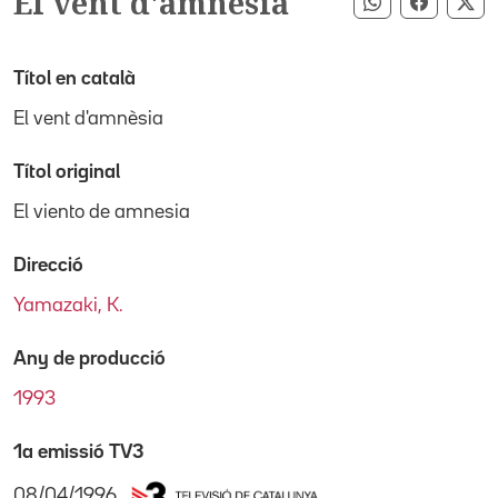
El vent d'amnèsia
Compartir pe
Compart
Co
Títol en català
El vent d'amnèsia
Títol original
El viento de amnesia
Direcció
Yamazaki, K.
Any de producció
1993
1a emissió TV3
08/04/1996