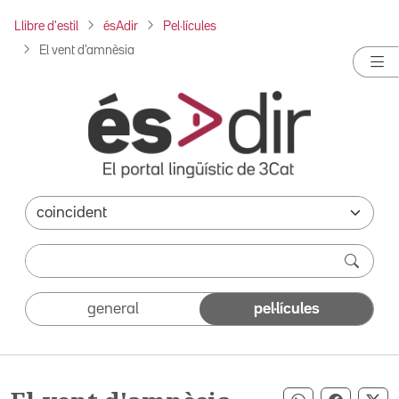
Llibre d'estil
ésAdir
Pel·lícules
El vent d'amnèsia
general
pel·lícules