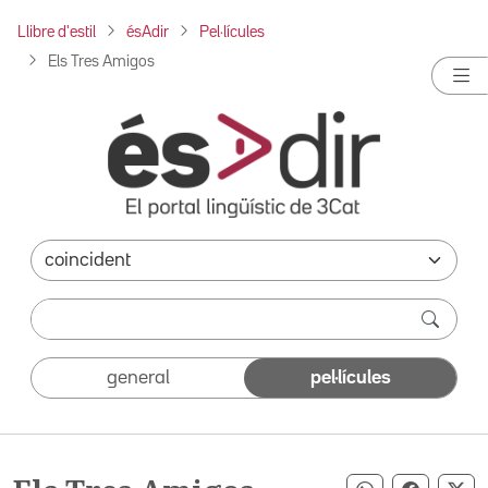
Llibre d'estil
ésAdir
Pel·lícules
Els Tres Amigos
general
pel·lícules