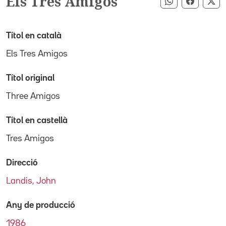
Els Tres Amigos
Compartir pe
Compart
Co
Títol en català
Els Tres Amigos
Títol original
Three Amigos
Títol en castellà
Tres Amigos
Direcció
Landis, John
Any de producció
1986