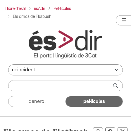
Llibre d'estil
ésAdir
Pel·lícules
Els amos de Flatbush
general
pel·lícules