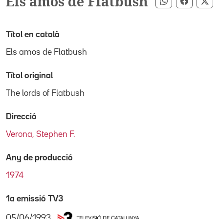
Els amos de Flatbush
Compartir pe
Compart
Co
Títol en català
Els amos de Flatbush
Títol original
The lords of Flatbush
Direcció
Verona, Stephen F.
Any de producció
1974
1a emissió TV3
05/06/1993