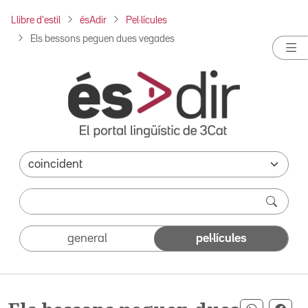
Llibre d'estil
ésAdir
Pel·lícules
Els bessons peguen dues vegades
general
pel·lícules