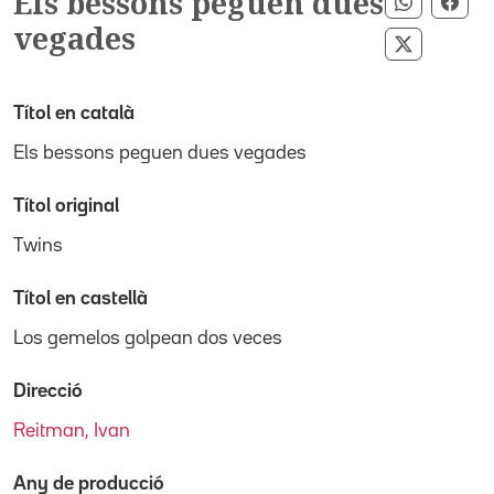
Els bessons peguen dues
Comparti
Com
vegades
Compartir
Títol en català
Els bessons peguen dues vegades
Títol original
Twins
Títol en castellà
Los gemelos golpean dos veces
Direcció
Reitman, Ivan
Any de producció