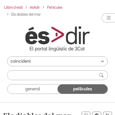
Llibre d'estil
ésAdir
Pel·lícules
Els diables del mar
general
pel·lícules