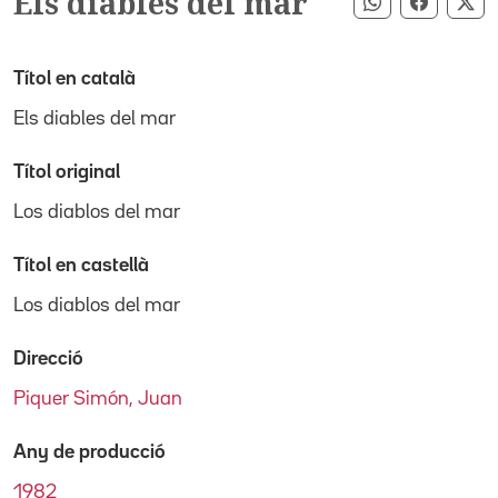
Els diables del mar
Compartir pe
Compart
Co
Títol en català
Els diables del mar
Títol original
Los diablos del mar
Títol en castellà
Los diablos del mar
Direcció
Piquer Simón, Juan
Any de producció
1982