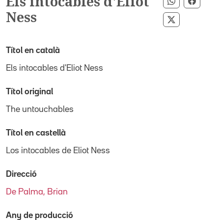
Els intocables d'Eliot
Compartir 
Compa
Ness
Compartir p
Títol en català
Els intocables d'Eliot Ness
Títol original
The untouchables
Títol en castellà
Los intocables de Eliot Ness
Direcció
De Palma, Brian
Any de producció