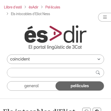
Llibre d'estil
ésAdir
Pel·lícules
Els intocables d'Eliot Ness
general
pel·lícules