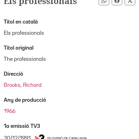
Els professionals
Compartir pe
Compart
Co
Títol en català
Els professionals
Títol original
The professionals
Direcció
Brooks, Richard
Any de producció
1966
1a emissió TV3
30/12/1991