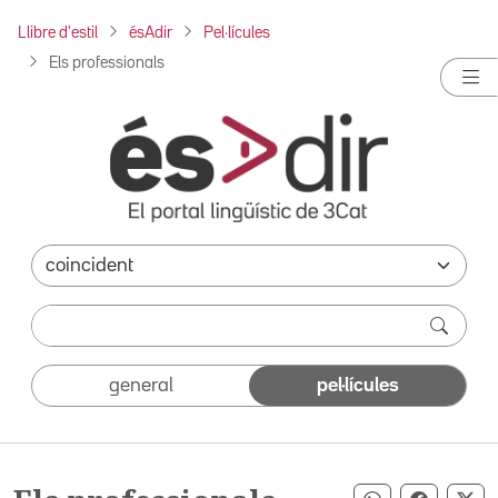
Llibre d'estil
ésAdir
Pel·lícules
Els professionals
general
pel·lícules