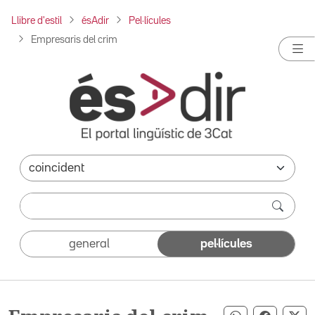
Llibre d'estil
ésAdir
Pel·lícules
Empresaris del crim
general
pel·lícules