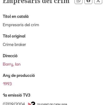
Empresaris del crim
Compartir pe
Compart
Co
Títol en català
Empresaris del crim
Títol original
Crime broker
Direcció
Barry, Ian
Any de producció
1993
1a emissió TV3
07/09/2004