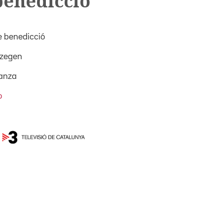
benedicció
 benedicció
 zegen
anza
o