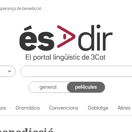
sperança de benedicció
general
pel·lícules
pis
Gramàtica
Convencions
Doblatge
Altres