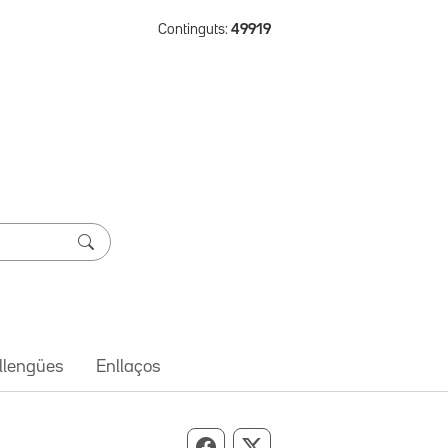
Continguts:
49919
 llengües
Enllaços