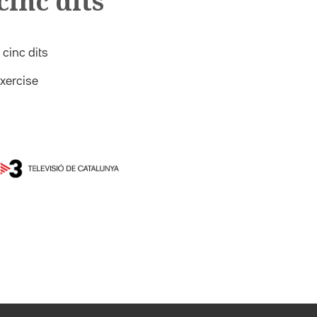
cinc dits
 cinc dits
exercise