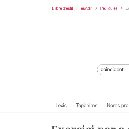
Llibre d'estil
ésAdir
Pel·lícules
Ex
Lèxic
Topònims
Noms pro