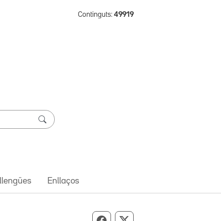
Continguts:
49919
 llengües
Enllaços