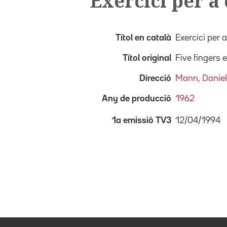
Exercici per a 
Títol en català
Exercici per a
Títol original
Five fingers 
Direcció
Mann, Daniel
Any de producció
1962
12/04/1994
1a emissió TV3