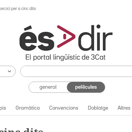
ercici per a cinc dits
general
pel·lícules
pis
Gramàtica
Convencions
Doblatge
Altres