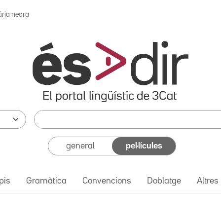
úria negra
general
pel·lícules
pis
Gramàtica
Convencions
Doblatge
Altres