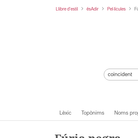
Llibre d'estil
ésAdir
Pel·lícules
F
Lèxic
Topònims
Noms pro