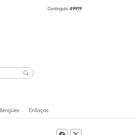
Continguts:
49919
 llengües
Enllaços