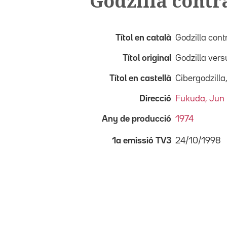
Godzilla contr
Títol en català
Godzilla cont
Títol original
Godzilla vers
Títol en castellà
Cibergodzill
Direcció
Fukuda, Jun
Any de producció
1974
24/10/1998
1a emissió TV3