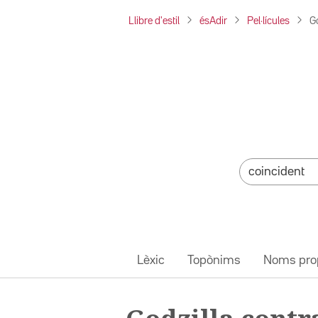
Llibre d'estil
ésAdir
Pel·lícules
G
Lèxic
Topònims
Noms pro