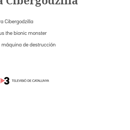
a Cibergodzilla
ra Cibergodzilla
us the bionic monster
a, máquina de destrucción