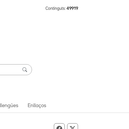
Continguts:
49919
 llengües
Enllaços