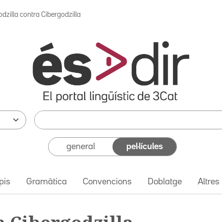
odzilla contra Cibergodzilla
general
pel·lícules
pis
Gramàtica
Convencions
Doblatge
Altres