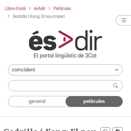
Llibre d'estil
ésAdir
Pel·lícules
Godzilla i Kong: El nou imperi
general
pel·lícules