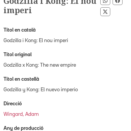
Godzilla i Kong: El nou
Compartir
Comp
imperi
Compartir
Títol en català
Godzilla i Kong: El nou imperi
Títol original
Godzilla x Kong: The new empire
Títol en castellà
Godzilla y Kong: El nuevo imperio
Direcció
Wingard, Adam
Any de producció