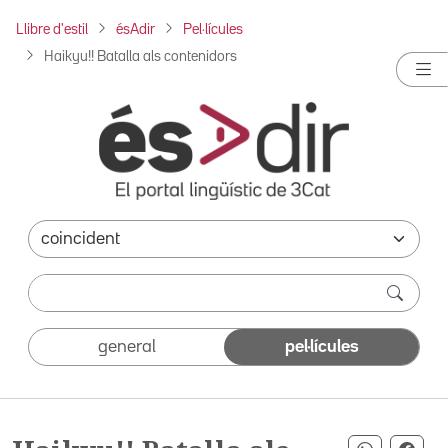
Llibre d'estil
ésAdir
Pel·lícules
Haikyu!! Batalla als contenidors
general
pel·lícules