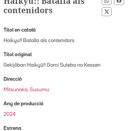
Haikyu!! Batalla als
Comparti
Comp
contenidors
Compartir
Títol en català
Haikyu!! Batalla als contenidors
Títol original
Gekijôban Haikyû!! Gomi Suteba no Kessen
Direcció
Mitsunaka, Susumu
Any de producció
2024
Estrena