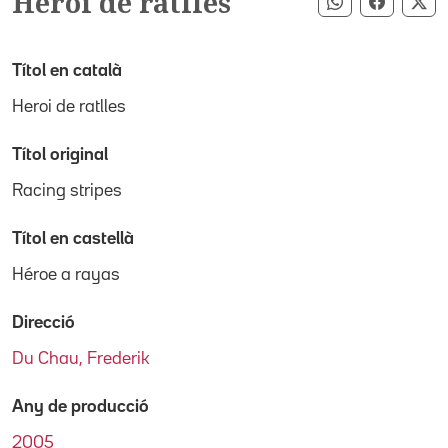
Heroi de ratlles
Compartir pe
Compart
Co
Títol en català
Heroi de ratlles
Títol original
Racing stripes
Títol en castellà
Héroe a rayas
Direcció
Du Chau, Frederik
Any de producció
2005