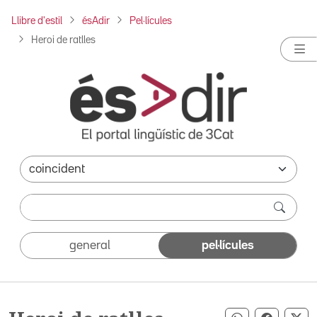
Llibre d'estil
ésAdir
Pel·lícules
Heroi de ratlles
general
pel·lícules