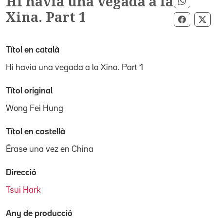
Hi havia una vegada a la
Compart
Xina. Part 1
Compart
Com
Títol en català
Hi havia una vegada a la Xina. Part 1
Títol original
Wong Fei Hung
Títol en castellà
Érase una vez en China
Direcció
Tsui Hark
Any de producció