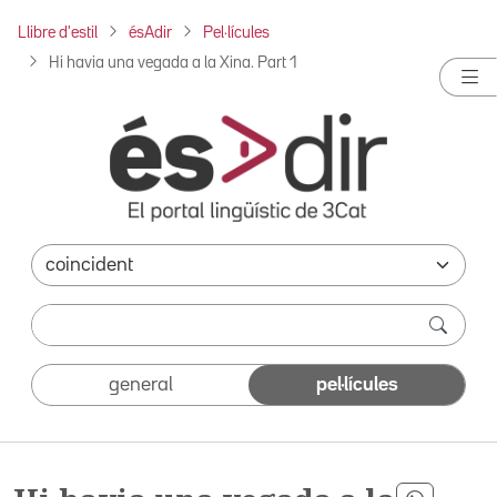
Llibre d'estil
ésAdir
Pel·lícules
Hi havia una vegada a la Xina. Part 1
general
pel·lícules