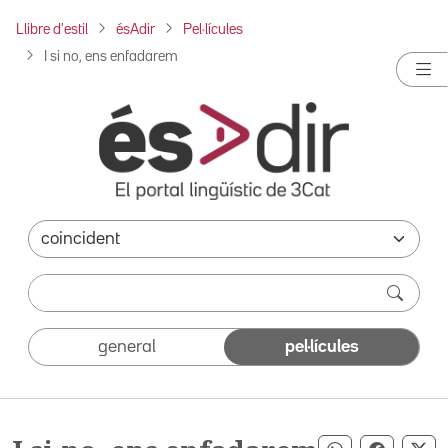
Llibre d'estil
ésAdir
Pel·lícules
I si no, ens enfadarem
general
pel·lícules