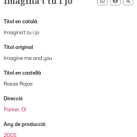
Imagina't tu i jo
Compartir pe
Compart
Co
Títol en català
Imagina't tu i jo
Títol original
Imagine me and you
Títol en castellà
Rosas Rojas
Direcció
Parker, Ol
Any de producció
2005