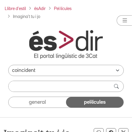
Llibre d'estil
ésAdir
Pel·lícules
Imagina't tu i jo
general
pel·lícules