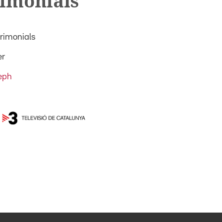
rimonials
trimonials
er
eph