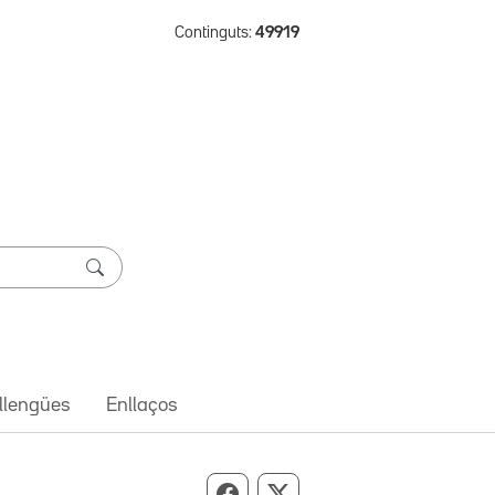
Continguts:
49919
 llengües
Enllaços