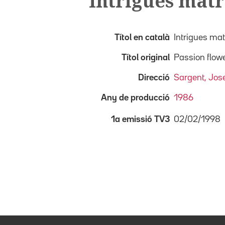
Intrigues mat
Títol en català
Intrigues ma
Títol original
Passion flow
Direcció
Sargent, Jos
Any de producció
1986
02/02/1998
1a emissió TV3