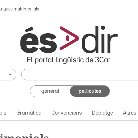
ntrigues matrimonials
general
pel·lícules
pis
Gramàtica
Convencions
Doblatge
Altres