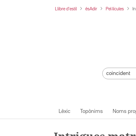
Llibre d'estil
ésAdir
Pel·lícules
I
Lèxic
Topònims
Noms pro