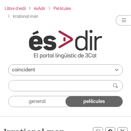
Llibre d'estil
ésAdir
Pel·lícules
Irrational man
general
pel·lícules