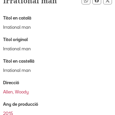
Irrational man
Compartir pe
Compart
Co
Títol en català
Irrational man
Títol original
Irrational man
Títol en castellà
Irrational man
Direcció
Allen, Woody
Any de producció
2015