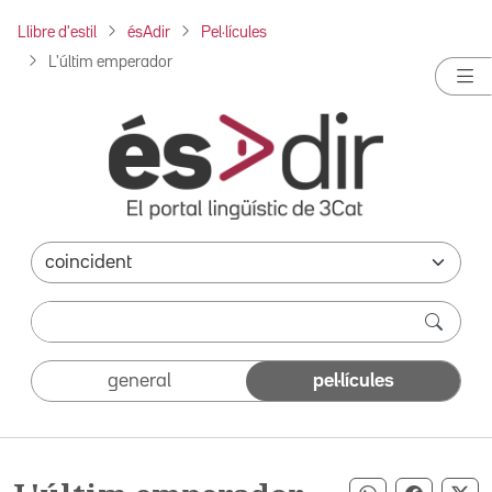
Llibre d'estil
ésAdir
Pel·lícules
L'últim emperador
general
pel·lícules