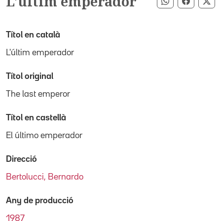
L'últim emperador
Compartir pe
Compart
Co
Títol en català
L'últim emperador
Títol original
The last emperor
Títol en castellà
El último emperador
Direcció
Bertolucci, Bernardo
Any de producció
1987