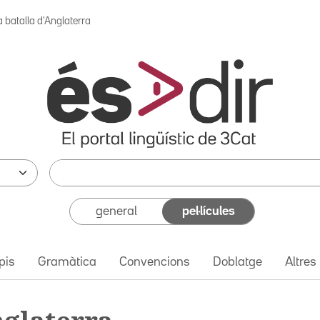
a batalla d'Anglaterra
general
pel·lícules
pis
Gramàtica
Convencions
Doblatge
Altres