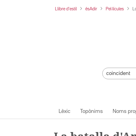
Llibre d'estil
ésAdir
Pel·lícules
L
Lèxic
Topònims
Noms pro