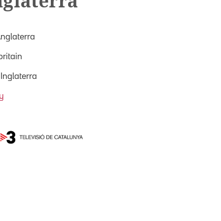
nglaterra
Anglaterra
britain
 Inglaterra
y