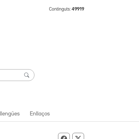
Continguts:
49919
 llengües
Enllaços