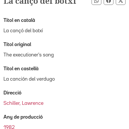
La cançó del botxí
Compartir pe
Compart
Co
Títol en català
La cançó del botxí
Títol original
The executioner's song
Títol en castellà
La canción del verdugo
Direcció
Schiller, Lawrence
Any de producció
1982