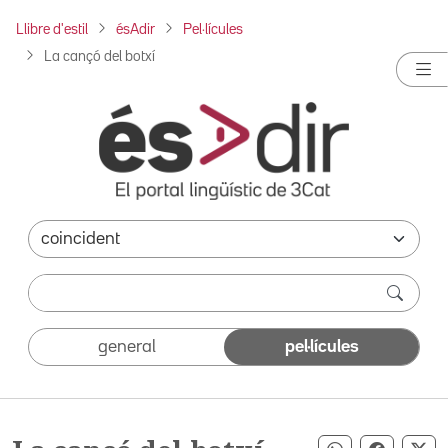
Llibre d'estil
ésAdir
Pel·lícules
La cançó del botxí
general
pel·lícules