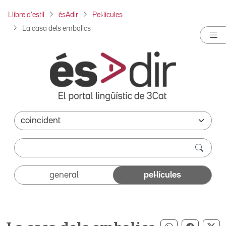
Llibre d'estil
ésAdir
Pel·lícules
La casa dels embolics
general
pel·lícules