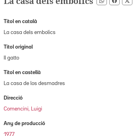
La casa dels embolics
Compartir pe
Compart
Co
Títol en català
La casa dels embolics
Títol original
Il gatto
Títol en castellà
La casa de los desmadres
Direcció
Comencini, Luigi
Any de producció
1977