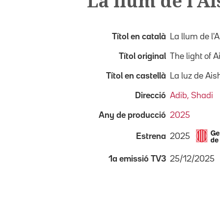
La llum de l'A
Títol en català
La llum de l'
Títol original
The light of 
Títol en castellà
La luz de Ais
Direcció
Adib, Shadi
Any de producció
2025
2025
Estrena
25/12/2025
1a emissió TV3