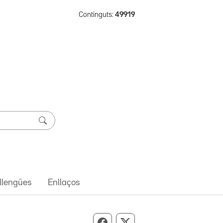
Continguts:
49919
 llengües
Enllaços