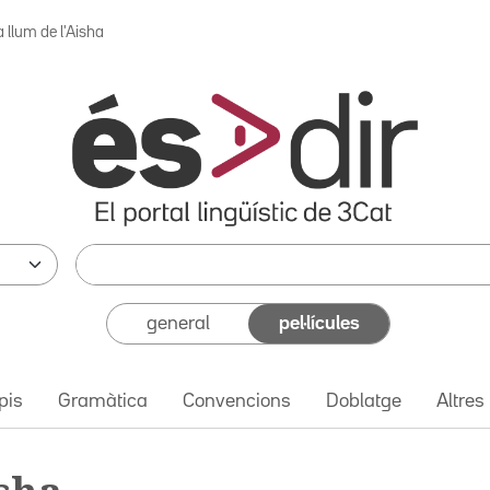
 llum de l'Aisha
general
pel·lícules
pis
Gramàtica
Convencions
Doblatge
Altres