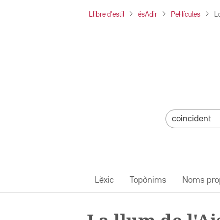
Llibre d'estil
ésAdir
Pel·lícules
La
Lèxic
Topònims
Noms pro