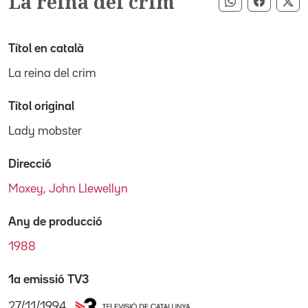
La reina del crim
Compartir pe
Compart
Co
Títol en català
La reina del crim
Títol original
Lady mobster
Direcció
Moxey, John Llewellyn
Any de producció
1988
1a emissió TV3
27/11/1994