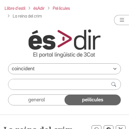
Llibre d'estil
ésAdir
Pel·lícules
La reina del crim
general
pel·lícules