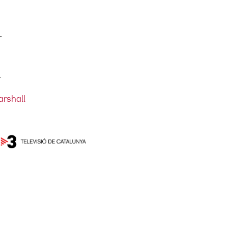
r
r
rshall