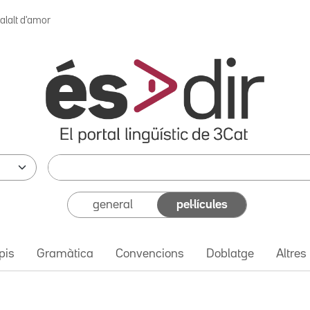
alalt d'amor
general
pel·lícules
pis
Gramàtica
Convencions
Doblatge
Altres