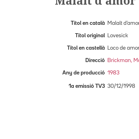
Malalt d'amor
Títol en català
Malalt d'amo
Títol original
Lovesick
Títol en castellà
Loco de amo
Direcció
Brickman, Ma
Any de producció
1983
30/12/1998
1a emissió TV3