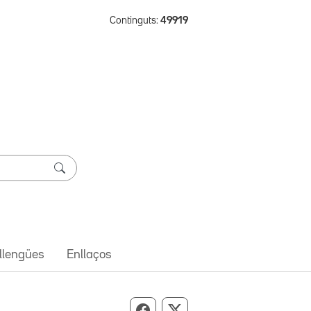
Continguts:
49919
 llengües
Enllaços