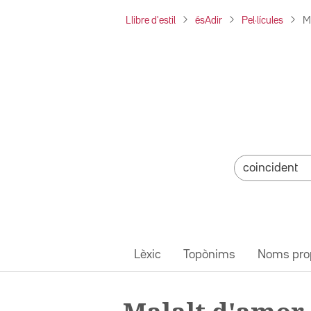
Llibre d'estil
ésAdir
Pel·lícules
M
Lèxic
Topònims
Noms pro