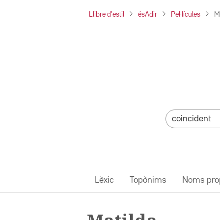
Llibre d'estil
ésAdir
Pel·lícules
M
Lèxic
Topònims
Noms pro