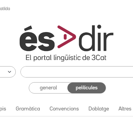
atilda
general
pel·lícules
pis
Gramàtica
Convencions
Doblatge
Altres