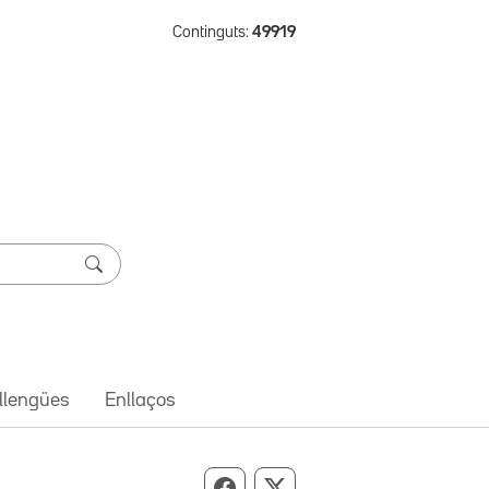
Continguts:
49919
 llengües
Enllaços