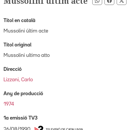
Mussolini últim acte
Compartir pe
Compart
Co
Títol en català
Mussolini últim acte
Títol original
Mussolini ultimo atto
Direcció
Lizzani, Carlo
Any de producció
1974
1a emissió TV3
26/08/1990