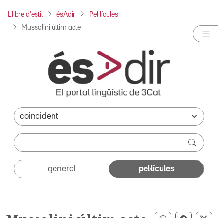
Llibre d'estil
ésAdir
Pel·lícules
Mussolini últim acte
general
pel·lícules