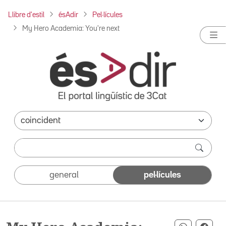
Llibre d'estil
ésAdir
Pel·lícules
My Hero Academia: You're next
general
pel·lícules