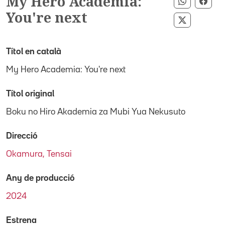
My Hero Academia:
Comparti
Comp
You're next
Compartir
Títol en català
My Hero Academia: You're next
Títol original
Boku no Hiro Akademia za Mubi Yua Nekusuto
Direcció
Okamura, Tensai
Any de producció
2024
Estrena