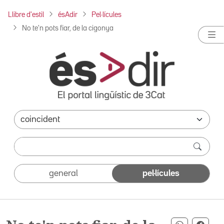
Llibre d'estil
ésAdir
Pel·lícules
No te'n pots fiar, de la cigonya
general
pel·lícules