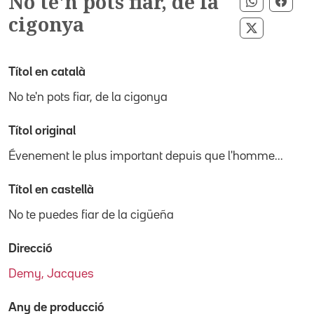
No te'n pots fiar, de la
Compartir
Comp
cigonya
Compartir 
Títol en català
No te'n pots fiar, de la cigonya
Títol original
Évenement le plus important depuis que l'homme...
Títol en castellà
No te puedes fiar de la cigüeña
Direcció
Demy, Jacques
Any de producció