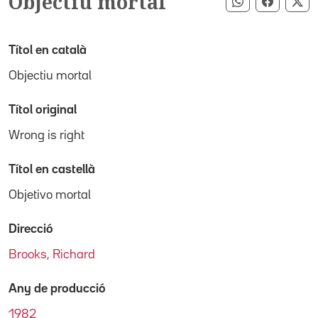
Objectiu mortal
Compartir pe
Compart
Co
Títol en català
Objectiu mortal
Títol original
Wrong is right
Títol en castellà
Objetivo mortal
Direcció
Brooks, Richard
Any de producció
1982