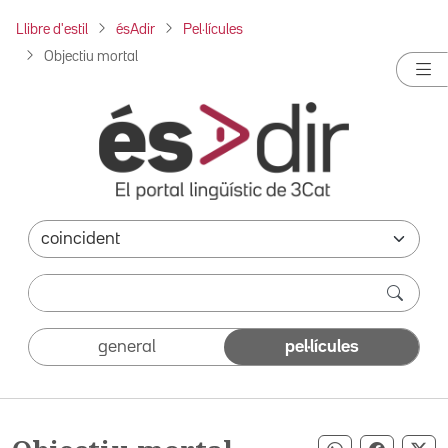
Llibre d'estil
ésAdir
Pel·lícules
Objectiu mortal
general
pel·lícules