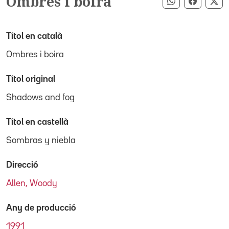
Ombres i boira
Compartir pe
Compart
Co
Títol en català
Ombres i boira
Títol original
Shadows and fog
Títol en castellà
Sombras y niebla
Direcció
Allen, Woody
Any de producció
1991