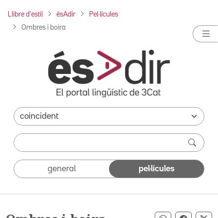
Llibre d'estil
ésAdir
Pel·lícules
Ombres i boira
general
pel·lícules