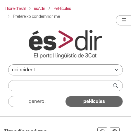
Llibre d'estil
ésAdir
Pel·lícules
Prefereixo condemnar-me
general
pel·lícules