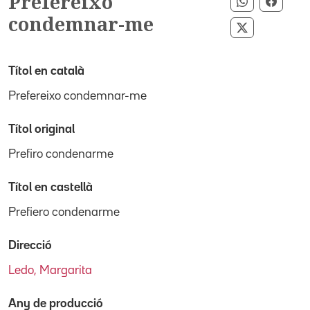
Prefereixo
Compartir 
Compa
condemnar-me
Compartir p
Títol en català
Prefereixo condemnar-me
Títol original
Prefiro condenarme
Títol en castellà
Prefiero condenarme
Direcció
Ledo, Margarita
Any de producció