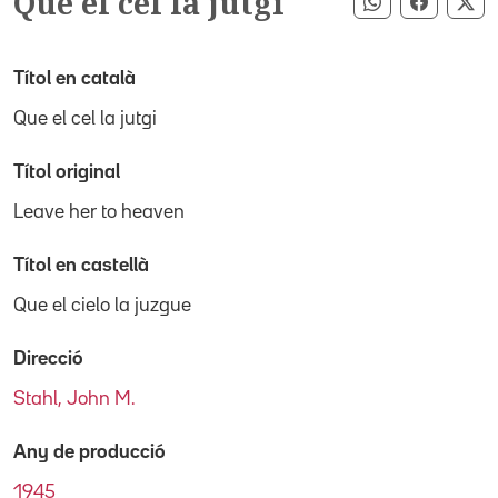
Que el cel la jutgi
Compartir pe
Compart
Co
Títol en català
Que el cel la jutgi
Títol original
Leave her to heaven
Títol en castellà
Que el cielo la juzgue
Direcció
Stahl, John M.
Any de producció
1945