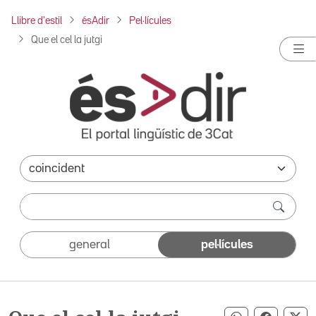
Llibre d'estil
ésAdir
Pel·lícules
Que el cel la jutgi
general
pel·lícules