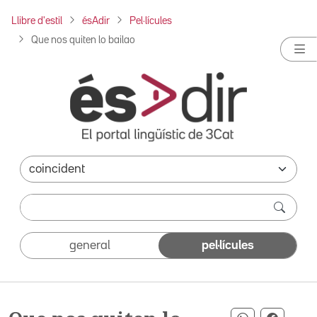
Llibre d'estil
ésAdir
Pel·lícules
Que nos quiten lo bailao
general
pel·lícules