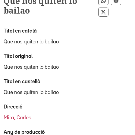
Que nos quiten lo
Compartir p
Compar
bailao
Compartir pe
Títol en català
Que nos quiten lo bailao
Títol original
Que nos quiten lo bailao
Títol en castellà
Que nos quiten lo bailao
Direcció
Mira, Carles
Any de producció